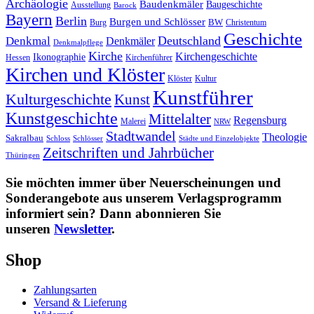
Archäologie
Baudenkmäler
Baugeschichte
Ausstellung
Barock
Bayern
Berlin
Burgen und Schlösser
Burg
BW
Christentum
Geschichte
Deutschland
Denkmal
Denkmäler
Denkmalpflege
Kirche
Kirchengeschichte
Ikonographie
Hessen
Kirchenführer
Kirchen und Klöster
Kultur
Klöster
Kunstführer
Kulturgeschichte
Kunst
Kunstgeschichte
Mittelalter
Regensburg
Malerei
NRW
Stadtwandel
Theologie
Sakralbau
Schloss
Schlösser
Städte und Einzelobjekte
Zeitschriften und Jahrbücher
Thüringen
Sie möchten immer über Neuerscheinungen und
Sonderangebote aus unserem Verlagsprogramm
informiert sein? Dann abonnieren Sie
unseren
Newsletter
.
Shop
Zahlungsarten
Versand & Lieferung