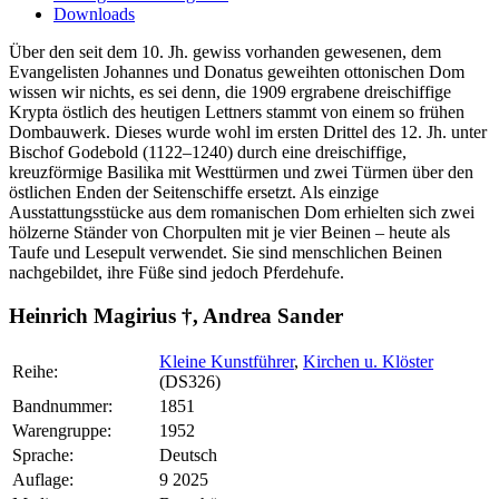
Downloads
Über den seit dem 10. Jh. gewiss vorhanden gewesenen, dem
Evangelisten Johannes und Donatus geweihten ottonischen Dom
wissen wir nichts, es sei denn, die 1909 ergrabene dreischiffige
Krypta östlich des heutigen Lettners stammt von einem so frühen
Dombauwerk. Dieses wurde wohl im ersten Drittel des 12. Jh. unter
Bischof Godebold (1122–1240) durch eine dreischiffige,
kreuzförmige Basilika mit Westtürmen und zwei Türmen über den
östlichen Enden der Seitenschiffe ersetzt. Als einzige
Ausstattungsstücke aus dem romanischen Dom erhielten sich zwei
hölzerne Ständer von Chorpulten mit je vier Beinen – heute als
Taufe und Lesepult verwendet. Sie sind menschlichen Beinen
nachgebildet, ihre Füße sind jedoch Pferdehufe.
Heinrich Magirius †, Andrea Sander
Kleine Kunstführer
,
Kirchen u. Klöster
Reihe:
(DS326)
Bandnummer:
1851
Warengruppe:
1952
Sprache:
Deutsch
Auflage:
9 2025