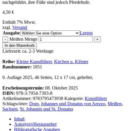
nachgebildet, ihre Füße sind jedoch Pferdehufe.
4,50
€
Enthält 7% Mwst.
zzgl.
Versand
Ausgabe
Leeren
Meißen Menge
-
+
In den Warenkorb
Lieferzeit: ca. 2-3 Werktage
Reihe:
Kleine Kunstführer
,
Kirchen u. Klöster
Bandnummer:
1851
9. Auflage 2025, 46 Seiten, 12 x 17 cm, geheftet,
Erscheinungstermin:
08. Oktober 2025
ISBN:
978-3-7954-7393-8
Artikelnummer:
9783795473938
Kategorie:
Kunstführer
Schlagwörter:
Dom
,
Johannes und Donatus von Arezzo
,
Meißen
,
Sachsen
,
St. Johannis und St. Donatus
Inhalt
Autor(en)/Herausgeber
Bibliografische Angaben