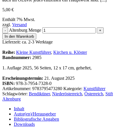
5,00
€
Enthält 7% Mwst.
zzgl.
Versand
Altenburg Menge
-
+
In den Warenkorb
Lieferzeit: ca. 2-3 Werktage
Reihe:
Kleine Kunstführer
,
Kirchen u. Klöster
Bandnummer:
2985
1. Auflage 2025, 56 Seiten, 12 x 17 cm, geheftet,
Erscheinungstermin:
21. August 2025
ISBN:
978-3-7954-7328-0
Artikelnummer:
9783795473280
Kategorie:
Kunstführer
Schlagwörter:
Bendiktiner
,
Niederösterreich
,
Österreich
,
Stift
Altenburg
Inhalt
Autor(en)/Herausgeber
Bibliografische Angaben
Downloads