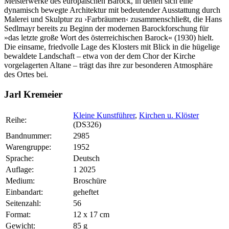
Meisterwerke des europäischen Barock, in denen sich eine
dynamisch bewegte Architektur mit bedeutender Ausstattung durch
Malerei und Skulptur zu ›Farbräumen‹ zusammenschließt, die Hans
Sedlmayr bereits zu Beginn der modernen Barockforschung für
»das letzte große Wort des österreichischen Barock« (1930) hielt.
Die einsame, friedvolle Lage des Klosters mit Blick in die hügelige
bewaldete Landschaft – etwa von der dem Chor der Kirche
vorgelagerten Altane – trägt das ihre zur besonderen Atmosphäre
des Ortes bei.
Jarl Kremeier
Kleine Kunstführer
,
Kirchen u. Klöster
Reihe:
(DS326)
Bandnummer:
2985
Warengruppe:
1952
Sprache:
Deutsch
Auflage:
1 2025
Medium:
Broschüre
Einbandart:
geheftet
Seitenzahl:
56
Format:
12 x 17 cm
Gewicht:
85 g