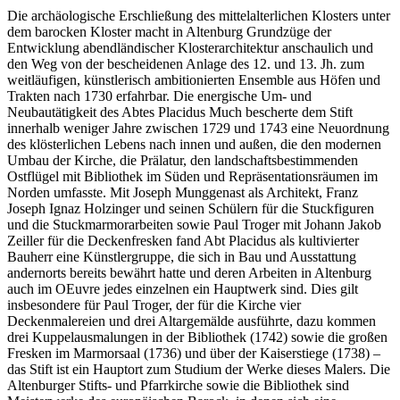
Die archäologische Erschließung des mittelalterlichen Klosters unter
dem barocken Kloster macht in Altenburg Grundzüge der
Entwicklung abendländischer Klosterarchitektur anschaulich und
den Weg von der bescheidenen Anlage des 12. und 13. Jh. zum
weitläufigen, künstlerisch ambitionierten Ensemble aus Höfen und
Trakten nach 1730 erfahrbar. Die energische Um- und
Neubautätigkeit des Abtes Placidus Much bescherte dem Stift
innerhalb weniger Jahre zwischen 1729 und 1743 eine Neuordnung
des klösterlichen Lebens nach innen und außen, die den modernen
Umbau der Kirche, die Prälatur, den landschaftsbestimmenden
Ostflügel mit Bibliothek im Süden und Repräsentationsräumen im
Norden umfasste. Mit Joseph Munggenast als Architekt, Franz
Joseph Ignaz Holzinger und seinen Schülern für die Stuckfiguren
und die Stuckmarmorarbeiten sowie Paul Troger mit Johann Jakob
Zeiller für die Deckenfresken fand Abt Placidus als kultivierter
Bauherr eine Künstlergruppe, die sich in Bau und Ausstattung
andernorts bereits bewährt hatte und deren Arbeiten in Altenburg
auch im OEuvre jedes einzelnen ein Hauptwerk sind. Dies gilt
insbesondere für Paul Troger, der für die Kirche vier
Deckenmalereien und drei Altargemälde ausführte, dazu kommen
drei Kuppelausmalungen in der Bibliothek (1742) sowie die großen
Fresken im Marmorsaal (1736) und über der Kaiserstiege (1738) –
das Stift ist ein Hauptort zum Studium der Werke dieses Malers. Die
Altenburger Stifts- und Pfarrkirche sowie die Bibliothek sind