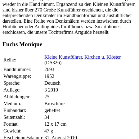
wieder in die Hand nimmt. Ergänzend zu den Kleinen Kunstführern
sind bisher über 270 Große Kunstführer erschienen, die die
entsprechenden Denkmäler im Handbuchformat und ausführlicher
darstellen. Eine Reihe von Denkmälern werden inzwischen durch
Hörbücher oder Audioguides für iPhones bzw. Smartphones
erschlossen, die unsere Tochterfirma Artguide herstellt.
Fuchs Monique
Kleine Kunstführer
,
Kirchen u. Klöster
Reihe:
(DS326)
Bandnummer:
2693
Warengruppe:
1952
Sprache:
Deutsch
Auflage:
3 2010
Abbildungen:
25
Medium:
Broschüre
Einbandart:
geheftet
Seitenzahl:
34
Format:
12 x 17 cm
Gewicht:
47 g
Erscheinungsdatum:
31. August 2010