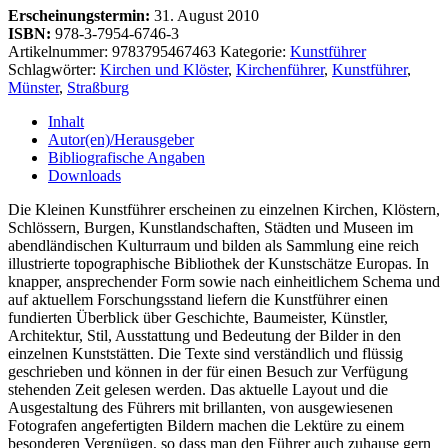
Erscheinungstermin:
31. August 2010
ISBN:
978-3-7954-6746-3
Artikelnummer:
9783795467463
Kategorie:
Kunstführer
Schlagwörter:
Kirchen und Klöster
,
Kirchenführer
,
Kunstführer
,
Münster
,
Straßburg
Inhalt
Autor(en)/Herausgeber
Bibliografische Angaben
Downloads
Die Kleinen Kunstführer erscheinen zu einzelnen Kirchen, Klöstern,
Schlössern, Burgen, Kunstlandschaften, Städten und Museen im
abendländischen Kulturraum und bilden als Sammlung eine reich
illustrierte topographische Bibliothek der Kunstschätze Europas. In
knapper, ansprechender Form sowie nach einheitlichem Schema und
auf aktuellem Forschungsstand liefern die Kunstführer einen
fundierten Überblick über Geschichte, Baumeister, Künstler,
Architektur, Stil, Ausstattung und Bedeutung der Bilder in den
einzelnen Kunststätten. Die Texte sind verständlich und flüssig
geschrieben und können in der für einen Besuch zur Verfügung
stehenden Zeit gelesen werden. Das aktuelle Layout und die
Ausgestaltung des Führers mit brillanten, von ausgewiesenen
Fotografen angefertigten Bildern machen die Lektüre zu einem
besonderen Vergnügen, so dass man den Führer auch zuhause gern