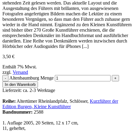
stehenden Zeit gelesen werden. Das aktuelle Layout und die
Ausgestaltung des Führers mit brillanten, von ausgewiesenen
Fotografen angefertigten Bildern machen die Lektüre zu einem
besonderen Vergnügen, so dass man den Führer auch zuhause gern
wieder in die Hand nimmt. Ergänzend zu den Kleinen Kunstführern
sind bisher über 270 Große Kunstführer erschienen, die die
entsprechenden Denkmäler im Handbuchformat und ausführlicher
darstellen. Eine Reihe von Denkmälern werden inzwischen durch
Hörbücher oder Audioguides für iPhones [...]
3,50
€
Enthält 7% Mwst.
zzgl.
Versand
Altenbaumburg Menge
-
+
In den Warenkorb
Lieferzeit: ca. 2-3 Werktage
Reihe:
Altertümer Rheinlandpfalz, Schlösser,
Kurzführer der
Edition Burgen,
Kleine Kunstführer
Bandnummer:
2588
1. Auflage 2005, 20 Seiten, 12 x 17 cm,
11, geheftet,