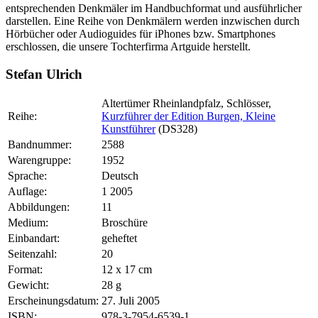
entsprechenden Denkmäler im Handbuchformat und ausführlicher
darstellen. Eine Reihe von Denkmälern werden inzwischen durch
Hörbücher oder Audioguides für iPhones bzw. Smartphones
erschlossen, die unsere Tochterfirma Artguide herstellt.
Stefan Ulrich
Altertümer Rheinlandpfalz, Schlösser,
Reihe:
Kurzführer der Edition Burgen,
Kleine
Kunstführer
(DS328)
Bandnummer:
2588
Warengruppe:
1952
Sprache:
Deutsch
Auflage:
1 2005
Abbildungen:
11
Medium:
Broschüre
Einbandart:
geheftet
Seitenzahl:
20
Format:
12 x 17 cm
Gewicht:
28 g
Erscheinungsdatum:
27. Juli 2005
ISBN:
978-3-7954-6539-1