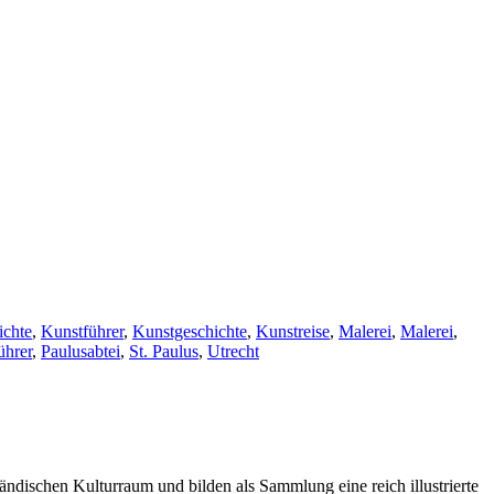
ichte
,
Kunstführer
,
Kunstgeschichte
,
Kunstreise
,
Malerei
,
Malerei
,
ührer
,
Paulusabtei
,
St. Paulus
,
Utrecht
ndischen Kulturraum und bilden als Sammlung eine reich illustrierte