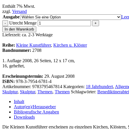
Enthält 7% Mwst.
zzgl.
Versand
Ausgabe
Lee
Utrecht Menge
-
+
In den Warenkorb
Lieferzeit: ca. 2-3 Werktage
Reihe:
Kleine Kunstführer
,
Kirchen u. Klöster
Bandnummer:
2708
1. Auflage 2008, 26 Seiten, 12 x 17 cm,
16, geheftet,
Erscheinungstermin:
29. August 2008
ISBN:
978-3-7954-6781-4
Artikelnummer:
9783795467814
Kategorien:
18 Jahrhundert
,
Allgem
Skulptur
,
Skulptur
,
Themen
,
Themen
Schlagwörter:
Benediktinerabte
Inhalt
Autor(en)/Herausgeber
Bibliografische Angaben
Downloads
Die Kleinen Kunstführer erscheinen zu einzelnen Kirchen, Klöstern, 