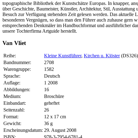
topographische Bibliothek der Kunstschätze Europas. In knapper, an
über Geschichte, Baumeister, Künstler, Architektur, Stil, Ausstattung
Besuch zur Verfügung stehenden Zeit gelesen werden. Das aktuelle L
besonderen Vergnügen, so dass man den Führer auch zuhause gern wie
entsprechenden Denkmäler im Handbuchformat und ausführlicher dar
unsere Tochterfirma Artguide herstellt.
Van Vliet
Reihe:
Kleine Kunstführer
,
Kirchen u. Klöster
(DS326)
Bandnummer:
2708
Warengruppe:
1582
Sprache:
Deutsch
Auflage:
1 2008
Abbildungen:
16
Medium:
Broschüre
Einbandart:
geheftet
Seitenzahl:
26
Format:
12 x 17 cm
Gewicht:
36 g
Erscheinungsdatum:
29. August 2008
ISBN:
978-3-7954-6781-4