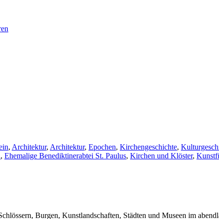
ren
ein
,
Architektur
,
Architektur
,
Epochen
,
Kirchengeschichte
,
Kulturgesch
i
,
Ehemalige Benediktinerabtei St. Paulus
,
Kirchen und Klöster
,
Kunstf
Schlössern, Burgen, Kunstlandschaften, Städten und Museen im abendlä