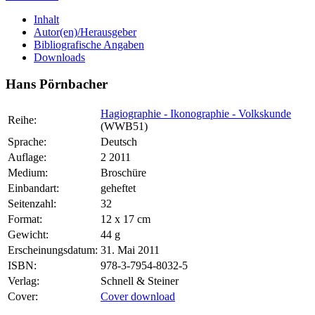
Inhalt
Autor(en)/Herausgeber
Bibliografische Angaben
Downloads
Hans Pörnbacher
Hagiographie - Ikonographie - Volkskunde
Reihe:
(WWB51)
Sprache:
Deutsch
Auflage:
2 2011
Medium:
Broschüre
Einbandart:
geheftet
Seitenzahl:
32
Format:
12 x 17 cm
Gewicht:
44 g
Erscheinungsdatum:
31. Mai 2011
ISBN:
978-3-7954-8032-5
Verlag:
Schnell & Steiner
Cover:
Cover download