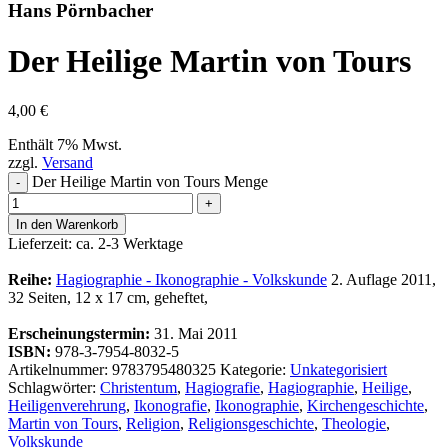
Hans Pörnbacher
Der Heilige Martin von Tours
4,00
€
Enthält 7% Mwst.
zzgl.
Versand
Der Heilige Martin von Tours Menge
-
+
In den Warenkorb
Lieferzeit: ca. 2-3 Werktage
Reihe:
Hagiographie - Ikonographie - Volkskunde
2. Auflage 2011,
32 Seiten, 12 x 17 cm, geheftet,
Erscheinungstermin:
31. Mai 2011
ISBN:
978-3-7954-8032-5
Artikelnummer:
9783795480325
Kategorie:
Unkategorisiert
Schlagwörter:
Christentum
,
Hagiografie
,
Hagiographie
,
Heilige
,
Heiligenverehrung
,
Ikonografie
,
Ikonographie
,
Kirchengeschichte
,
Martin von Tours
,
Religion
,
Religionsgeschichte
,
Theologie
,
Volkskunde