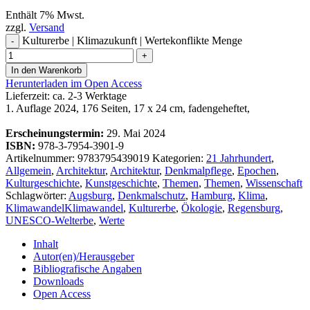
Enthält 7% Mwst.
zzgl.
Versand
Kulturerbe | Klimazukunft | Wertekonflikte Menge
-
+
In den Warenkorb
Herunterladen im Open Access
Lieferzeit: ca. 2-3 Werktage
1. Auflage 2024, 176 Seiten, 17 x 24 cm, fadengeheftet,
Erscheinungstermin:
29. Mai 2024
ISBN:
978-3-7954-3901-9
Artikelnummer:
9783795439019
Kategorien:
21 Jahrhundert
,
Allgemein
,
Architektur
,
Architektur
,
Denkmalpflege
,
Epochen
,
Kulturgeschichte
,
Kunstgeschichte
,
Themen
,
Themen
,
Wissenschaft
Schlagwörter:
Augsburg
,
Denkmalschutz
,
Hamburg
,
Klima
,
KlimawandelKlimawandel
,
Kulturerbe
,
Ökologie
,
Regensburg
,
UNESCO-Welterbe
,
Werte
Inhalt
Autor(en)/Herausgeber
Bibliografische Angaben
Downloads
Open Access