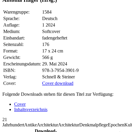
Warengruppe:
1584
Sprache:
Deutsch
Auflage:
1 2024
Medium:
Softcover
Einbandart:
fadengeheftet
Seitenzahl:
176
Format:
17 x 24 cm
Gewicht:
566 g
Erscheinungsdatum:
29. Mai 2024
ISBN:
978-3-7954-3901-9
Verlag:
Schnell & Steiner
Cover:
Cover download
Folgende Downloads stehen für diesen Titel zur Verfügung:
Cover
Inhaltsverzeichnis
21
Jahrhundert
Antike
Architektur
Architektur
Denkmalpflege
Epochen
Kul
Download-