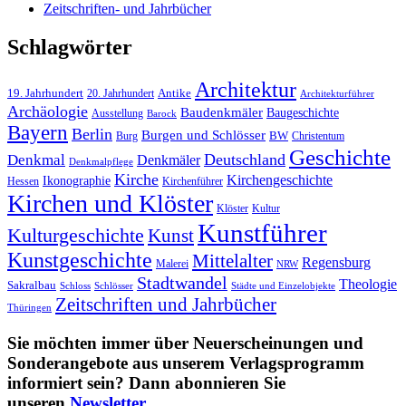
Zeitschriften- und Jahrbücher
Schlagwörter
Architektur
19. Jahrhundert
20. Jahrhundert
Antike
Architekturführer
Archäologie
Baudenkmäler
Baugeschichte
Ausstellung
Barock
Bayern
Berlin
Burgen und Schlösser
Burg
BW
Christentum
Geschichte
Deutschland
Denkmal
Denkmäler
Denkmalpflege
Kirche
Kirchengeschichte
Ikonographie
Hessen
Kirchenführer
Kirchen und Klöster
Kultur
Klöster
Kunstführer
Kulturgeschichte
Kunst
Kunstgeschichte
Mittelalter
Regensburg
Malerei
NRW
Stadtwandel
Theologie
Sakralbau
Schloss
Schlösser
Städte und Einzelobjekte
Zeitschriften und Jahrbücher
Thüringen
Sie möchten immer über Neuerscheinungen und
Sonderangebote aus unserem Verlagsprogramm
informiert sein? Dann abonnieren Sie
unseren
Newsletter
.