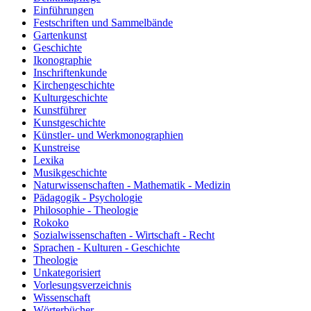
Einführungen
Festschriften und Sammelbände
Gartenkunst
Geschichte
Ikonographie
Inschriftenkunde
Kirchengeschichte
Kulturgeschichte
Kunstführer
Kunstgeschichte
Künstler- und Werkmonographien
Kunstreise
Lexika
Musikgeschichte
Naturwissenschaften - Mathematik - Medizin
Pädagogik - Psychologie
Philosophie - Theologie
Rokoko
Sozialwissenschaften - Wirtschaft - Recht
Sprachen - Kulturen - Geschichte
Theologie
Unkategorisiert
Vorlesungsverzeichnis
Wissenschaft
Wörterbücher