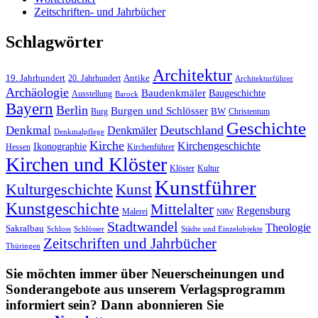
Zeitschriften- und Jahrbücher
Schlagwörter
Architektur
19. Jahrhundert
20. Jahrhundert
Antike
Architekturführer
Archäologie
Baudenkmäler
Baugeschichte
Ausstellung
Barock
Bayern
Berlin
Burgen und Schlösser
Burg
BW
Christentum
Geschichte
Deutschland
Denkmal
Denkmäler
Denkmalpflege
Kirche
Kirchengeschichte
Ikonographie
Hessen
Kirchenführer
Kirchen und Klöster
Kultur
Klöster
Kunstführer
Kulturgeschichte
Kunst
Kunstgeschichte
Mittelalter
Regensburg
Malerei
NRW
Stadtwandel
Theologie
Sakralbau
Schloss
Schlösser
Städte und Einzelobjekte
Zeitschriften und Jahrbücher
Thüringen
Sie möchten immer über Neuerscheinungen und
Sonderangebote aus unserem Verlagsprogramm
informiert sein? Dann abonnieren Sie