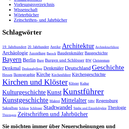
Vorlesungsverzeichnis
Wissenschaft
Wörterbücher
Zeitschriften- und Jahrbücher
Schlagwörter
Architektur
19. Jahrhundert
20. Jahrhundert
Antike
Architekturführer
Archäologie
Baudenkmäler
Baugeschichte
Ausstellung
Barock
Bayern
Berlin
Burgen und Schlösser
Burg
BW
Christentum
Geschichte
Deutschland
Denkmal
Denkmäler
Denkmalpflege
Kirche
Kirchengeschichte
Ikonographie
Hessen
Kirchenführer
Kirchen und Klöster
Kultur
Klöster
Kunstführer
Kulturgeschichte
Kunst
Kunstgeschichte
Mittelalter
Regensburg
Malerei
NRW
Stadtwandel
Theologie
Sakralbau
Schloss
Schlösser
Städte und Einzelobjekte
Zeitschriften und Jahrbücher
Thüringen
Sie möchten immer über Neuerscheinungen und