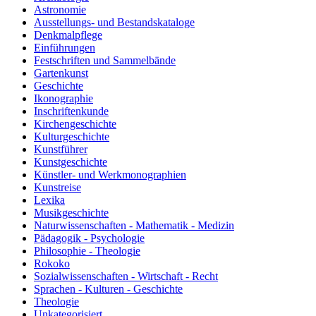
Astronomie
Ausstellungs- und Bestandskataloge
Denkmalpflege
Einführungen
Festschriften und Sammelbände
Gartenkunst
Geschichte
Ikonographie
Inschriftenkunde
Kirchengeschichte
Kulturgeschichte
Kunstführer
Kunstgeschichte
Künstler- und Werkmonographien
Kunstreise
Lexika
Musikgeschichte
Naturwissenschaften - Mathematik - Medizin
Pädagogik - Psychologie
Philosophie - Theologie
Rokoko
Sozialwissenschaften - Wirtschaft - Recht
Sprachen - Kulturen - Geschichte
Theologie
Unkategorisiert