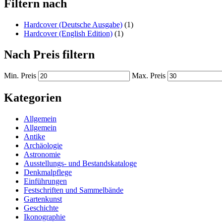
Filtern nach
Hardcover (Deutsche Ausgabe)
(1)
Hardcover (English Edition)
(1)
Nach Preis filtern
Min. Preis
Max. Preis
Kategorien
Allgemein
Allgemein
Antike
Archäologie
Astronomie
Ausstellungs- und Bestandskataloge
Denkmalpflege
Einführungen
Festschriften und Sammelbände
Gartenkunst
Geschichte
Ikonographie