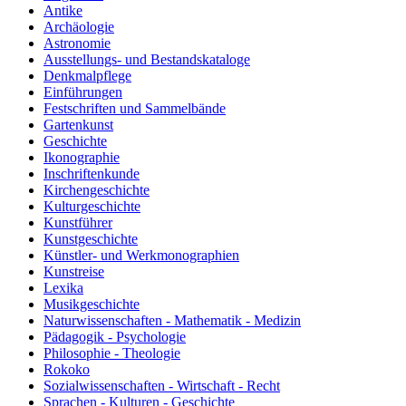
Antike
Archäologie
Astronomie
Ausstellungs- und Bestandskataloge
Denkmalpflege
Einführungen
Festschriften und Sammelbände
Gartenkunst
Geschichte
Ikonographie
Inschriftenkunde
Kirchengeschichte
Kulturgeschichte
Kunstführer
Kunstgeschichte
Künstler- und Werkmonographien
Kunstreise
Lexika
Musikgeschichte
Naturwissenschaften - Mathematik - Medizin
Pädagogik - Psychologie
Philosophie - Theologie
Rokoko
Sozialwissenschaften - Wirtschaft - Recht
Sprachen - Kulturen - Geschichte