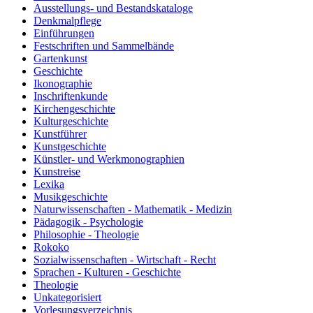
Ausstellungs- und Bestandskataloge
Denkmalpflege
Einführungen
Festschriften und Sammelbände
Gartenkunst
Geschichte
Ikonographie
Inschriftenkunde
Kirchengeschichte
Kulturgeschichte
Kunstführer
Kunstgeschichte
Künstler- und Werkmonographien
Kunstreise
Lexika
Musikgeschichte
Naturwissenschaften - Mathematik - Medizin
Pädagogik - Psychologie
Philosophie - Theologie
Rokoko
Sozialwissenschaften - Wirtschaft - Recht
Sprachen - Kulturen - Geschichte
Theologie
Unkategorisiert
Vorlesungsverzeichnis