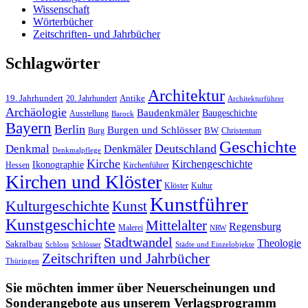
Wissenschaft
Wörterbücher
Zeitschriften- und Jahrbücher
Schlagwörter
Architektur
19. Jahrhundert
20. Jahrhundert
Antike
Architekturführer
Archäologie
Baudenkmäler
Baugeschichte
Ausstellung
Barock
Bayern
Berlin
Burgen und Schlösser
Burg
BW
Christentum
Geschichte
Deutschland
Denkmal
Denkmäler
Denkmalpflege
Kirche
Kirchengeschichte
Ikonographie
Hessen
Kirchenführer
Kirchen und Klöster
Kultur
Klöster
Kunstführer
Kulturgeschichte
Kunst
Kunstgeschichte
Mittelalter
Regensburg
Malerei
NRW
Stadtwandel
Theologie
Sakralbau
Schloss
Schlösser
Städte und Einzelobjekte
Zeitschriften und Jahrbücher
Thüringen
Sie möchten immer über Neuerscheinungen und
Sonderangebote aus unserem Verlagsprogramm