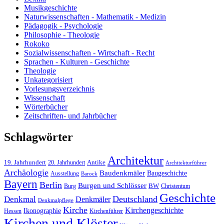
Musikgeschichte
Naturwissenschaften - Mathematik - Medizin
Pädagogik - Psychologie
Philosophie - Theologie
Rokoko
Sozialwissenschaften - Wirtschaft - Recht
Sprachen - Kulturen - Geschichte
Theologie
Unkategorisiert
Vorlesungsverzeichnis
Wissenschaft
Wörterbücher
Zeitschriften- und Jahrbücher
Schlagwörter
Architektur
19. Jahrhundert
20. Jahrhundert
Antike
Architekturführer
Archäologie
Baudenkmäler
Baugeschichte
Ausstellung
Barock
Bayern
Berlin
Burgen und Schlösser
Burg
BW
Christentum
Geschichte
Deutschland
Denkmal
Denkmäler
Denkmalpflege
Kirche
Kirchengeschichte
Ikonographie
Hessen
Kirchenführer
Kirchen und Klöster