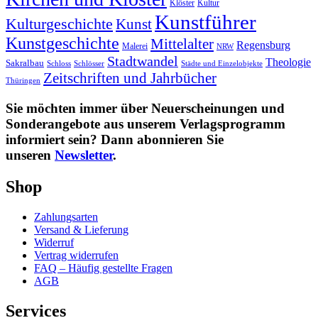
Kultur
Klöster
Kunstführer
Kulturgeschichte
Kunst
Kunstgeschichte
Mittelalter
Regensburg
Malerei
NRW
Stadtwandel
Theologie
Sakralbau
Schloss
Schlösser
Städte und Einzelobjekte
Zeitschriften und Jahrbücher
Thüringen
Sie möchten immer über Neuerscheinungen und
Sonderangebote aus unserem Verlagsprogramm
informiert sein? Dann abonnieren Sie
unseren
Newsletter
.
Shop
Zahlungsarten
Versand & Lieferung
Widerruf
Vertrag widerrufen
FAQ – Häufig gestellte Fragen
AGB
Services