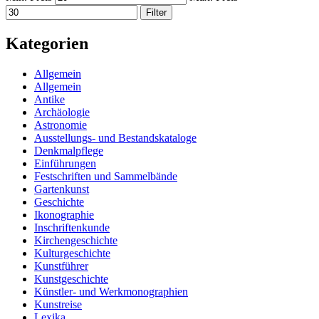
Filter
Kategorien
Allgemein
Allgemein
Antike
Archäologie
Astronomie
Ausstellungs- und Bestandskataloge
Denkmalpflege
Einführungen
Festschriften und Sammelbände
Gartenkunst
Geschichte
Ikonographie
Inschriftenkunde
Kirchengeschichte
Kulturgeschichte
Kunstführer
Kunstgeschichte
Künstler- und Werkmonographien
Kunstreise
Lexika