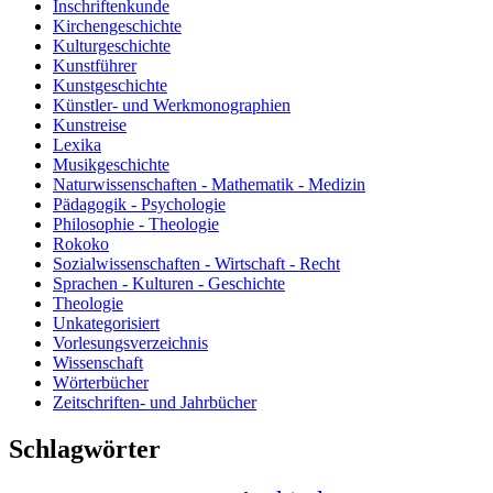
Inschriftenkunde
Kirchengeschichte
Kulturgeschichte
Kunstführer
Kunstgeschichte
Künstler- und Werkmonographien
Kunstreise
Lexika
Musikgeschichte
Naturwissenschaften - Mathematik - Medizin
Pädagogik - Psychologie
Philosophie - Theologie
Rokoko
Sozialwissenschaften - Wirtschaft - Recht
Sprachen - Kulturen - Geschichte
Theologie
Unkategorisiert
Vorlesungsverzeichnis
Wissenschaft
Wörterbücher
Zeitschriften- und Jahrbücher
Schlagwörter