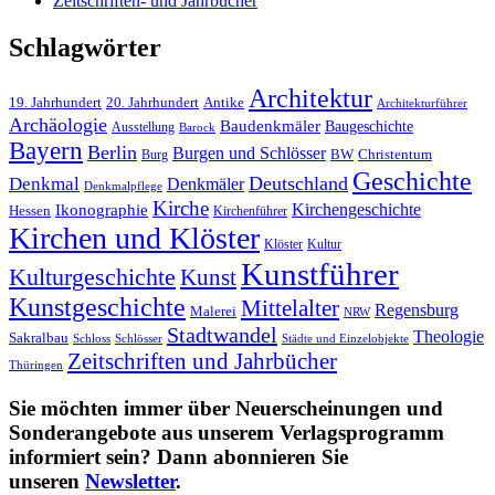
Zeitschriften- und Jahrbücher
Schlagwörter
Architektur
19. Jahrhundert
20. Jahrhundert
Antike
Architekturführer
Archäologie
Baudenkmäler
Baugeschichte
Ausstellung
Barock
Bayern
Berlin
Burgen und Schlösser
BW
Burg
Christentum
Geschichte
Deutschland
Denkmal
Denkmäler
Denkmalpflege
Kirche
Kirchengeschichte
Ikonographie
Hessen
Kirchenführer
Kirchen und Klöster
Kultur
Klöster
Kunstführer
Kulturgeschichte
Kunst
Kunstgeschichte
Mittelalter
Regensburg
Malerei
NRW
Stadtwandel
Theologie
Sakralbau
Schloss
Schlösser
Städte und Einzelobjekte
Zeitschriften und Jahrbücher
Thüringen
Sie möchten immer über Neuerscheinungen und
Sonderangebote aus unserem Verlagsprogramm
informiert sein? Dann abonnieren Sie
unseren
Newsletter
.