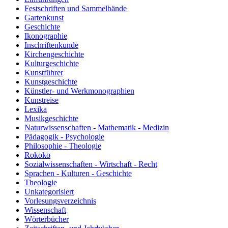
Festschriften und Sammelbände
Gartenkunst
Geschichte
Ikonographie
Inschriftenkunde
Kirchengeschichte
Kulturgeschichte
Kunstführer
Kunstgeschichte
Künstler- und Werkmonographien
Kunstreise
Lexika
Musikgeschichte
Naturwissenschaften - Mathematik - Medizin
Pädagogik - Psychologie
Philosophie - Theologie
Rokoko
Sozialwissenschaften - Wirtschaft - Recht
Sprachen - Kulturen - Geschichte
Theologie
Unkategorisiert
Vorlesungsverzeichnis
Wissenschaft
Wörterbücher