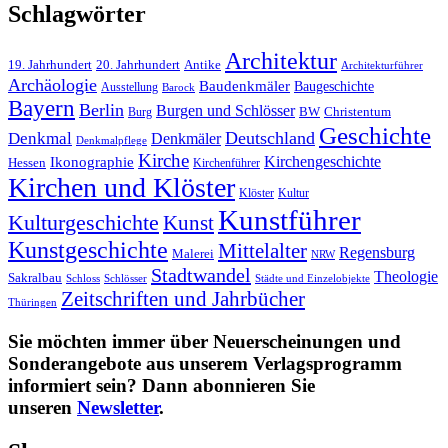
Schlagwörter
Architektur
19. Jahrhundert
20. Jahrhundert
Antike
Architekturführer
Archäologie
Baudenkmäler
Baugeschichte
Ausstellung
Barock
Bayern
Berlin
Burgen und Schlösser
BW
Burg
Christentum
Geschichte
Deutschland
Denkmal
Denkmäler
Denkmalpflege
Kirche
Kirchengeschichte
Ikonographie
Hessen
Kirchenführer
Kirchen und Klöster
Kultur
Klöster
Kunstführer
Kulturgeschichte
Kunst
Kunstgeschichte
Mittelalter
Regensburg
Malerei
NRW
Stadtwandel
Theologie
Sakralbau
Schloss
Schlösser
Städte und Einzelobjekte
Zeitschriften und Jahrbücher
Thüringen
Sie möchten immer über Neuerscheinungen und
Sonderangebote aus unserem Verlagsprogramm
informiert sein? Dann abonnieren Sie
unseren
Newsletter
.