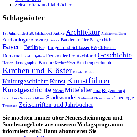
Zeitschriften- und Jahrbücher
Schlagwörter
Architektur
19. Jahrhundert
20. Jahrhundert
Antike
Architekturführer
Archäologie
Baudenkmäler
Baugeschichte
Ausstellung
Barock
Bayern
Berlin
Burgen und Schlösser
Burg
BW
Christentum
Geschichte
Deutschland
Denkmal
Denkmäler
Denkmalpflege
Kirche
Kirchengeschichte
Ikonographie
Hessen
Kirchenführer
Kirchen und Klöster
Kultur
Klöster
Kunstführer
Kulturgeschichte
Kunst
Kunstgeschichte
Mittelalter
Regensburg
Malerei
NRW
Stadtwandel
Theologie
Sakralbau
Schloss
Schlösser
Städte und Einzelobjekte
Zeitschriften und Jahrbücher
Thüringen
Sie möchten immer über Neuerscheinungen und
Sonderangebote aus unserem Verlagsprogramm
informiert sein? Dann abonnieren Sie