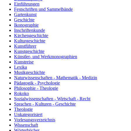
Einführungen
Festschriften und Sammelbände
Gartenkunst
Geschichte
Ikonographie
Inschriftenkunde
Kirchengeschichte
Kulturgeschichte
Kunstführer
Kunstgeschichte
Künstler- und Werkmonographien
Kunstreise
Lexika
Musikgeschichte
Naturwissenschaften - Mathematik - Medizin
Pädagogik - Psychologie
Philosophie - Theologie
Rokoko
Sozialwissenschaften - Wirtschaft - Recht
Sprachen - Kulturen - Geschichte
Theologie
Unkategorisiert
Vorlesungsverzeichnis
Wissenschaft
Wörterbücher