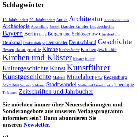
Schlagwörter
Architektur
19. Jahrhundert
20. Jahrhundert
Antike
Architekturführer
Archäologie
Baudenkmäler
Baugeschichte
Ausstellung
Barock
Bayern
Berlin
Burgen und Schlösser
BW
Burg
Christentum
Geschichte
Deutschland
Denkmal
Denkmäler
Denkmalpflege
Kirche
Kirchengeschichte
Ikonographie
Hessen
Kirchenführer
Kirchen und Klöster
Kultur
Klöster
Kunstführer
Kulturgeschichte
Kunst
Kunstgeschichte
Mittelalter
Regensburg
Malerei
NRW
Stadtwandel
Theologie
Sakralbau
Schloss
Schlösser
Städte und Einzelobjekte
Zeitschriften und Jahrbücher
Thüringen
Sie möchten immer über Neuerscheinungen und
Sonderangebote aus unserem Verlagsprogramm
informiert sein? Dann abonnieren Sie
unseren
Newsletter
.