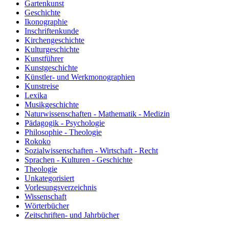
Gartenkunst
Geschichte
Ikonographie
Inschriftenkunde
Kirchengeschichte
Kulturgeschichte
Kunstführer
Kunstgeschichte
Künstler- und Werkmonographien
Kunstreise
Lexika
Musikgeschichte
Naturwissenschaften - Mathematik - Medizin
Pädagogik - Psychologie
Philosophie - Theologie
Rokoko
Sozialwissenschaften - Wirtschaft - Recht
Sprachen - Kulturen - Geschichte
Theologie
Unkategorisiert
Vorlesungsverzeichnis
Wissenschaft
Wörterbücher
Zeitschriften- und Jahrbücher