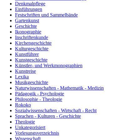
Denkmalpflege
Einführungen
Festschriften und Sammelbände
Gartenkunst
Geschichte
Ikonographie
Inschriftenkunde
Kirchengeschichte
Kulturgeschichte
Kunstführer
Kunstgeschichte
Künstler- und Werkmonographien
Kunstreise
Lexika
Musikgeschichte
Naturwissenschaften - Mathematik - Medizin
Pädagogik - Psychologie
Philosophie - Theologie
Rokoko
Sozialwissenschaften - Wirtschaft - Recht
Sprachen - Kulturen - Geschichte
Theologie
Unkategorisiert
Vorlesungsverzeichnis
Wissenschaft