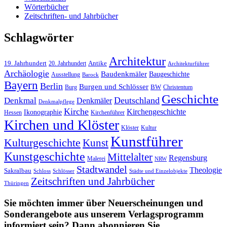
Wörterbücher
Zeitschriften- und Jahrbücher
Schlagwörter
Architektur
19. Jahrhundert
20. Jahrhundert
Antike
Architekturführer
Archäologie
Baudenkmäler
Baugeschichte
Ausstellung
Barock
Bayern
Berlin
Burgen und Schlösser
Burg
BW
Christentum
Geschichte
Deutschland
Denkmal
Denkmäler
Denkmalpflege
Kirche
Kirchengeschichte
Ikonographie
Hessen
Kirchenführer
Kirchen und Klöster
Kultur
Klöster
Kunstführer
Kulturgeschichte
Kunst
Kunstgeschichte
Mittelalter
Regensburg
Malerei
NRW
Stadtwandel
Theologie
Sakralbau
Schloss
Schlösser
Städte und Einzelobjekte
Zeitschriften und Jahrbücher
Thüringen
Sie möchten immer über Neuerscheinungen und
Sonderangebote aus unserem Verlagsprogramm
informiert sein? Dann abonnieren Sie