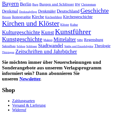
Bayern
Berlin
Burgen und Schlösser
Burg
BW
Christentum
Geschichte
Deutschland
Denkmal
Denkmäler
Denkmalpflege
Kirche
Kirchengeschichte
Ikonographie
Hessen
Kirchenführer
Kirchen und Klöster
Kultur
Klöster
Kunstführer
Kulturgeschichte
Kunst
Kunstgeschichte
Mittelalter
Regensburg
Malerei
NRW
Stadtwandel
Theologie
Sakralbau
Schloss
Schlösser
Städte und Einzelobjekte
Zeitschriften und Jahrbücher
Thüringen
Sie möchten immer über Neuerscheinungen und
Sonderangebote aus unserem Verlagsprogramm
informiert sein? Dann abonnieren Sie
unseren
Newsletter
.
Shop
Zahlungsarten
Versand & Lieferung
Widerruf