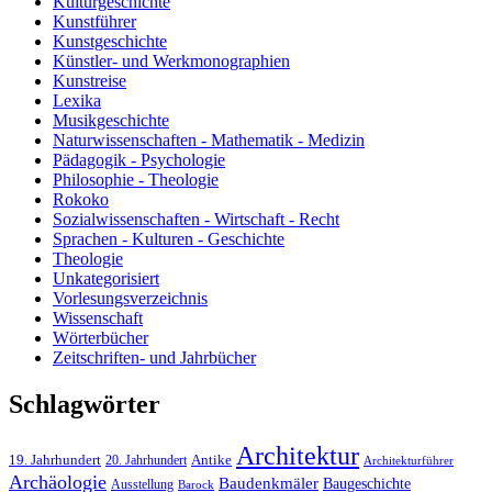
Kulturgeschichte
Kunstführer
Kunstgeschichte
Künstler- und Werkmonographien
Kunstreise
Lexika
Musikgeschichte
Naturwissenschaften - Mathematik - Medizin
Pädagogik - Psychologie
Philosophie - Theologie
Rokoko
Sozialwissenschaften - Wirtschaft - Recht
Sprachen - Kulturen - Geschichte
Theologie
Unkategorisiert
Vorlesungsverzeichnis
Wissenschaft
Wörterbücher
Zeitschriften- und Jahrbücher
Schlagwörter
Architektur
19. Jahrhundert
20. Jahrhundert
Antike
Architekturführer
Archäologie
Baudenkmäler
Baugeschichte
Ausstellung
Barock