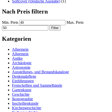
Softcover (Deutsche Ausgabe)
(1)
Nach Preis filtern
Min. Preis
Max. Preis
Filter
Kategorien
Allgemein
Allgemein
Antike
Archäologie
Astronomie
Ausstellungs- und Bestandskataloge
Denkmalpflege
Einführungen
Festschriften und Sammelbände
Gartenkunst
Geschichte
Ikonographie
Inschriftenkunde
Kirchengeschichte