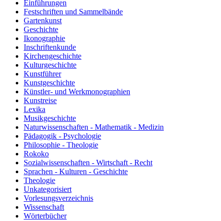
Einführungen
Festschriften und Sammelbände
Gartenkunst
Geschichte
Ikonographie
Inschriftenkunde
Kirchengeschichte
Kulturgeschichte
Kunstführer
Kunstgeschichte
Künstler- und Werkmonographien
Kunstreise
Lexika
Musikgeschichte
Naturwissenschaften - Mathematik - Medizin
Pädagogik - Psychologie
Philosophie - Theologie
Rokoko
Sozialwissenschaften - Wirtschaft - Recht
Sprachen - Kulturen - Geschichte
Theologie
Unkategorisiert
Vorlesungsverzeichnis
Wissenschaft
Wörterbücher