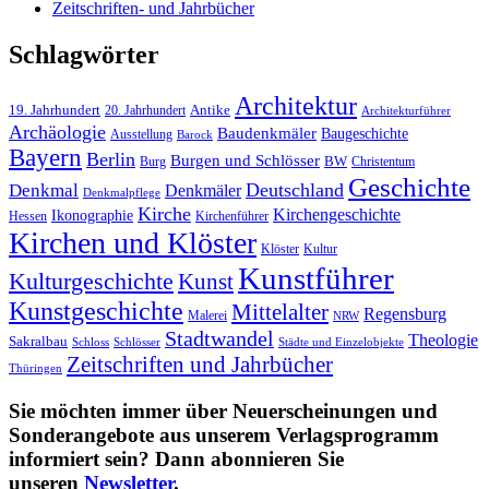
Zeitschriften- und Jahrbücher
Schlagwörter
Architektur
19. Jahrhundert
20. Jahrhundert
Antike
Architekturführer
Archäologie
Baudenkmäler
Baugeschichte
Ausstellung
Barock
Bayern
Berlin
Burgen und Schlösser
Burg
BW
Christentum
Geschichte
Deutschland
Denkmal
Denkmäler
Denkmalpflege
Kirche
Kirchengeschichte
Ikonographie
Hessen
Kirchenführer
Kirchen und Klöster
Kultur
Klöster
Kunstführer
Kulturgeschichte
Kunst
Kunstgeschichte
Mittelalter
Regensburg
Malerei
NRW
Stadtwandel
Theologie
Sakralbau
Schloss
Schlösser
Städte und Einzelobjekte
Zeitschriften und Jahrbücher
Thüringen
Sie möchten immer über Neuerscheinungen und
Sonderangebote aus unserem Verlagsprogramm
informiert sein? Dann abonnieren Sie
unseren
Newsletter
.