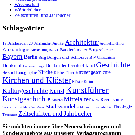
Wissenschaft
Wörterbücher
Zeitschriften- und Jahrbücher
Schlagwörter
Architektur
19. Jahrhundert
20. Jahrhundert
Antike
Architekturführer
Archäologie
Baudenkmäler
Baugeschichte
Ausstellung
Barock
Bayern
Berlin
Burgen und Schlösser
Burg
BW
Christentum
Geschichte
Deutschland
Denkmal
Denkmäler
Denkmalpflege
Kirche
Kirchengeschichte
Ikonographie
Hessen
Kirchenführer
Kirchen und Klöster
Kultur
Klöster
Kunstführer
Kulturgeschichte
Kunst
Kunstgeschichte
Mittelalter
Regensburg
Malerei
NRW
Stadtwandel
Theologie
Sakralbau
Schloss
Schlösser
Städte und Einzelobjekte
Zeitschriften und Jahrbücher
Thüringen
Sie möchten immer über Neuerscheinungen und
Sonderangebote aus unserem Verlagsprogramm