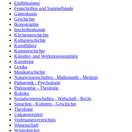
Einführungen
Festschriften und Sammelbände
Gartenkunst
Geschichte
Ikonographie
Inschriftenkunde
Kirchengeschichte
Kulturgeschichte
Kunstführer
Kunstgeschichte
Künstler- und Werkmonographien
Kunstreise
Lexika
Musikgeschichte
Naturwissenschaften - Mathematik - Medizin
Pädagogik - Psychologie
Philosophie - Theologie
Rokoko
Sozialwissenschaften - Wirtschaft - Recht
Sprachen - Kulturen - Geschichte
Theologie
Unkategorisiert
Vorlesungsverzeichnis
Wissenschaft
Wörterbücher