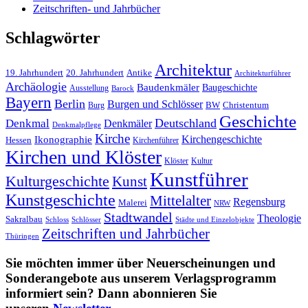
Zeitschriften- und Jahrbücher
Schlagwörter
Architektur
19. Jahrhundert
20. Jahrhundert
Antike
Architekturführer
Archäologie
Baudenkmäler
Baugeschichte
Ausstellung
Barock
Bayern
Berlin
Burgen und Schlösser
BW
Burg
Christentum
Geschichte
Deutschland
Denkmal
Denkmäler
Denkmalpflege
Kirche
Kirchengeschichte
Ikonographie
Hessen
Kirchenführer
Kirchen und Klöster
Kultur
Klöster
Kunstführer
Kulturgeschichte
Kunst
Kunstgeschichte
Mittelalter
Regensburg
Malerei
NRW
Stadtwandel
Theologie
Sakralbau
Schloss
Schlösser
Städte und Einzelobjekte
Zeitschriften und Jahrbücher
Thüringen
Sie möchten immer über Neuerscheinungen und
Sonderangebote aus unserem Verlagsprogramm
informiert sein? Dann abonnieren Sie