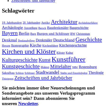
Zeitschriften- und Jahrbücher
Schlagwörter
Architektur
19. Jahrhundert
20. Jahrhundert
Antike
Architekturführer
Archäologie
Baudenkmäler
Baugeschichte
Ausstellung
Barock
Bayern
Berlin
Burgen und Schlösser
Burg
BW
Christentum
Geschichte
Deutschland
Denkmal
Denkmäler
Denkmalpflege
Kirche
Kirchengeschichte
Ikonographie
Hessen
Kirchenführer
Kirchen und Klöster
Kultur
Klöster
Kunstführer
Kulturgeschichte
Kunst
Kunstgeschichte
Mittelalter
Regensburg
Malerei
NRW
Stadtwandel
Theologie
Sakralbau
Schloss
Schlösser
Städte und Einzelobjekte
Zeitschriften und Jahrbücher
Thüringen
Sie möchten immer über Neuerscheinungen und
Sonderangebote aus unserem Verlagsprogramm
informiert sein? Dann abonnieren Sie
unseren
Newsletter
.