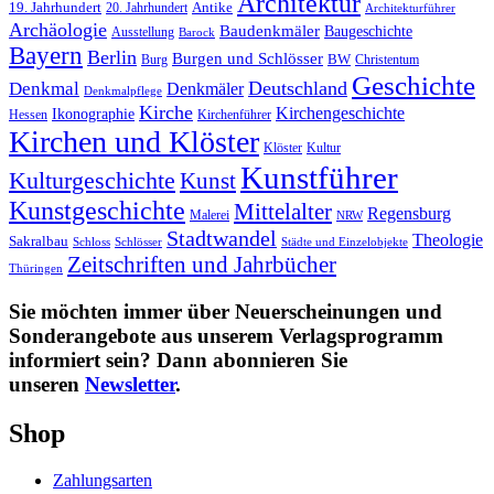
Architektur
19. Jahrhundert
20. Jahrhundert
Antike
Architekturführer
Archäologie
Baudenkmäler
Baugeschichte
Ausstellung
Barock
Bayern
Berlin
Burgen und Schlösser
Burg
BW
Christentum
Geschichte
Deutschland
Denkmal
Denkmäler
Denkmalpflege
Kirche
Kirchengeschichte
Ikonographie
Hessen
Kirchenführer
Kirchen und Klöster
Kultur
Klöster
Kunstführer
Kulturgeschichte
Kunst
Kunstgeschichte
Mittelalter
Regensburg
Malerei
NRW
Stadtwandel
Theologie
Sakralbau
Schloss
Schlösser
Städte und Einzelobjekte
Zeitschriften und Jahrbücher
Thüringen
Sie möchten immer über Neuerscheinungen und
Sonderangebote aus unserem Verlagsprogramm
informiert sein? Dann abonnieren Sie
unseren
Newsletter
.
Shop
Zahlungsarten