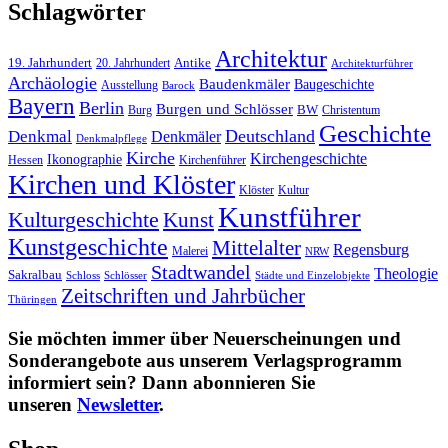
Schlagwörter
Architektur
19. Jahrhundert
20. Jahrhundert
Antike
Architekturführer
Archäologie
Baudenkmäler
Baugeschichte
Ausstellung
Barock
Bayern
Berlin
Burgen und Schlösser
Burg
BW
Christentum
Geschichte
Deutschland
Denkmal
Denkmäler
Denkmalpflege
Kirche
Kirchengeschichte
Ikonographie
Hessen
Kirchenführer
Kirchen und Klöster
Kultur
Klöster
Kunstführer
Kulturgeschichte
Kunst
Kunstgeschichte
Mittelalter
Regensburg
Malerei
NRW
Stadtwandel
Theologie
Sakralbau
Schloss
Schlösser
Städte und Einzelobjekte
Zeitschriften und Jahrbücher
Thüringen
Sie möchten immer über Neuerscheinungen und
Sonderangebote aus unserem Verlagsprogramm
informiert sein? Dann abonnieren Sie
unseren
Newsletter
.