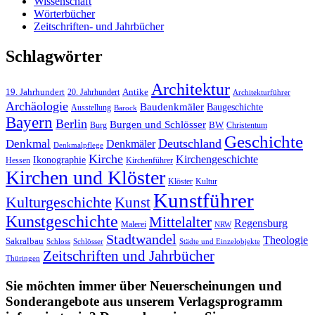
Wissenschaft
Wörterbücher
Zeitschriften- und Jahrbücher
Schlagwörter
Architektur
19. Jahrhundert
20. Jahrhundert
Antike
Architekturführer
Archäologie
Baudenkmäler
Baugeschichte
Ausstellung
Barock
Bayern
Berlin
Burgen und Schlösser
Burg
BW
Christentum
Geschichte
Deutschland
Denkmal
Denkmäler
Denkmalpflege
Kirche
Kirchengeschichte
Ikonographie
Hessen
Kirchenführer
Kirchen und Klöster
Kultur
Klöster
Kunstführer
Kulturgeschichte
Kunst
Kunstgeschichte
Mittelalter
Regensburg
Malerei
NRW
Stadtwandel
Theologie
Sakralbau
Schloss
Schlösser
Städte und Einzelobjekte
Zeitschriften und Jahrbücher
Thüringen
Sie möchten immer über Neuerscheinungen und
Sonderangebote aus unserem Verlagsprogramm