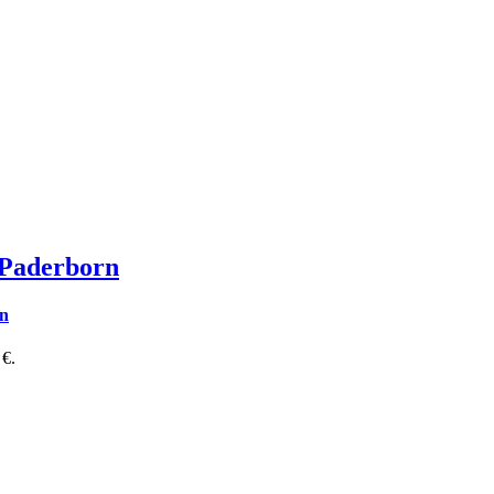
 Paderborn
en
 €.