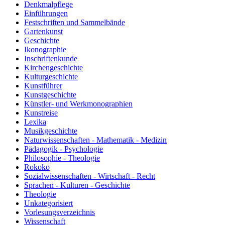
Denkmalpflege
Einführungen
Festschriften und Sammelbände
Gartenkunst
Geschichte
Ikonographie
Inschriftenkunde
Kirchengeschichte
Kulturgeschichte
Kunstführer
Kunstgeschichte
Künstler- und Werkmonographien
Kunstreise
Lexika
Musikgeschichte
Naturwissenschaften - Mathematik - Medizin
Pädagogik - Psychologie
Philosophie - Theologie
Rokoko
Sozialwissenschaften - Wirtschaft - Recht
Sprachen - Kulturen - Geschichte
Theologie
Unkategorisiert
Vorlesungsverzeichnis
Wissenschaft