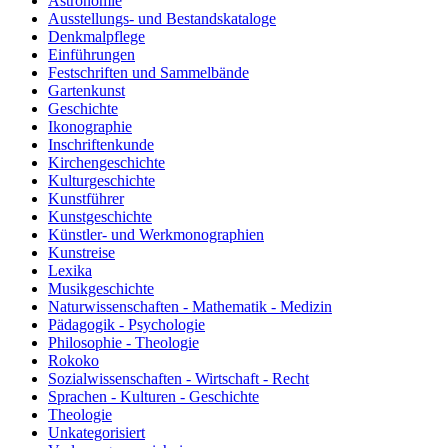
Astronomie
Ausstellungs- und Bestandskataloge
Denkmalpflege
Einführungen
Festschriften und Sammelbände
Gartenkunst
Geschichte
Ikonographie
Inschriftenkunde
Kirchengeschichte
Kulturgeschichte
Kunstführer
Kunstgeschichte
Künstler- und Werkmonographien
Kunstreise
Lexika
Musikgeschichte
Naturwissenschaften - Mathematik - Medizin
Pädagogik - Psychologie
Philosophie - Theologie
Rokoko
Sozialwissenschaften - Wirtschaft - Recht
Sprachen - Kulturen - Geschichte
Theologie
Unkategorisiert