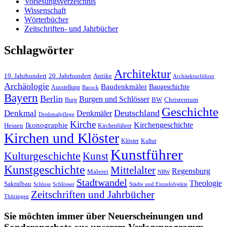
Vorlesungsverzeichnis
Wissenschaft
Wörterbücher
Zeitschriften- und Jahrbücher
Schlagwörter
Architektur
19. Jahrhundert
20. Jahrhundert
Antike
Architekturführer
Archäologie
Baudenkmäler
Baugeschichte
Ausstellung
Barock
Bayern
Berlin
Burgen und Schlösser
BW
Burg
Christentum
Geschichte
Deutschland
Denkmal
Denkmäler
Denkmalpflege
Kirche
Kirchengeschichte
Ikonographie
Hessen
Kirchenführer
Kirchen und Klöster
Kultur
Klöster
Kunstführer
Kulturgeschichte
Kunst
Kunstgeschichte
Mittelalter
Regensburg
Malerei
NRW
Stadtwandel
Theologie
Sakralbau
Schloss
Schlösser
Städte und Einzelobjekte
Zeitschriften und Jahrbücher
Thüringen
Sie möchten immer über Neuerscheinungen und