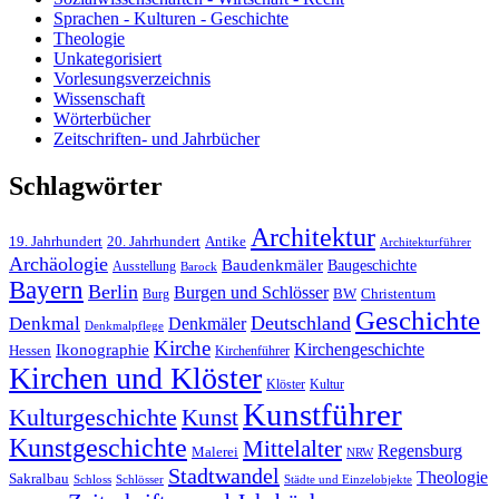
Sprachen - Kulturen - Geschichte
Theologie
Unkategorisiert
Vorlesungsverzeichnis
Wissenschaft
Wörterbücher
Zeitschriften- und Jahrbücher
Schlagwörter
Architektur
19. Jahrhundert
20. Jahrhundert
Antike
Architekturführer
Archäologie
Baudenkmäler
Baugeschichte
Ausstellung
Barock
Bayern
Berlin
Burgen und Schlösser
BW
Burg
Christentum
Geschichte
Deutschland
Denkmal
Denkmäler
Denkmalpflege
Kirche
Kirchengeschichte
Ikonographie
Hessen
Kirchenführer
Kirchen und Klöster
Kultur
Klöster
Kunstführer
Kulturgeschichte
Kunst
Kunstgeschichte
Mittelalter
Regensburg
Malerei
NRW
Stadtwandel
Theologie
Sakralbau
Schloss
Schlösser
Städte und Einzelobjekte