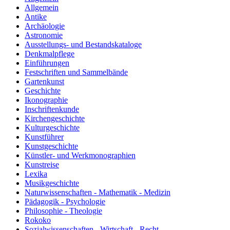
Allgemein
Antike
Archäologie
Astronomie
Ausstellungs- und Bestandskataloge
Denkmalpflege
Einführungen
Festschriften und Sammelbände
Gartenkunst
Geschichte
Ikonographie
Inschriftenkunde
Kirchengeschichte
Kulturgeschichte
Kunstführer
Kunstgeschichte
Künstler- und Werkmonographien
Kunstreise
Lexika
Musikgeschichte
Naturwissenschaften - Mathematik - Medizin
Pädagogik - Psychologie
Philosophie - Theologie
Rokoko
Sozialwissenschaften - Wirtschaft - Recht