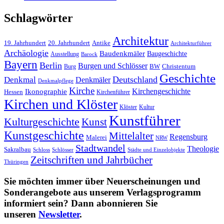
Schlagwörter
Architektur
19. Jahrhundert
20. Jahrhundert
Antike
Architekturführer
Archäologie
Baudenkmäler
Baugeschichte
Ausstellung
Barock
Bayern
Berlin
Burgen und Schlösser
BW
Burg
Christentum
Geschichte
Deutschland
Denkmal
Denkmäler
Denkmalpflege
Kirche
Kirchengeschichte
Ikonographie
Hessen
Kirchenführer
Kirchen und Klöster
Kultur
Klöster
Kunstführer
Kulturgeschichte
Kunst
Kunstgeschichte
Mittelalter
Regensburg
Malerei
NRW
Stadtwandel
Theologie
Sakralbau
Schloss
Schlösser
Städte und Einzelobjekte
Zeitschriften und Jahrbücher
Thüringen
Sie möchten immer über Neuerscheinungen und
Sonderangebote aus unserem Verlagsprogramm
informiert sein? Dann abonnieren Sie
unseren
Newsletter
.