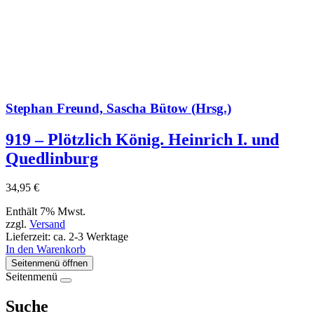
Stephan Freund, Sascha Bütow (Hrsg.)
919 – Plötzlich König. Heinrich I. und
Quedlinburg
34,95
€
Enthält 7% Mwst.
zzgl.
Versand
Lieferzeit: ca. 2-3 Werktage
In den Warenkorb
Seitenmenü öffnen
Seitenmenü
Suche