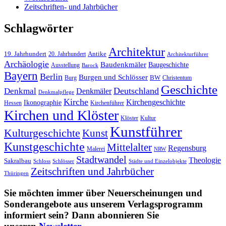
Zeitschriften- und Jahrbücher
Schlagwörter
Architektur
19. Jahrhundert
20. Jahrhundert
Antike
Architekturführer
Archäologie
Baudenkmäler
Baugeschichte
Ausstellung
Barock
Bayern
Berlin
Burgen und Schlösser
Burg
BW
Christentum
Geschichte
Deutschland
Denkmal
Denkmäler
Denkmalpflege
Kirche
Kirchengeschichte
Ikonographie
Hessen
Kirchenführer
Kirchen und Klöster
Kultur
Klöster
Kunstführer
Kulturgeschichte
Kunst
Kunstgeschichte
Mittelalter
Regensburg
Malerei
NRW
Stadtwandel
Theologie
Sakralbau
Schloss
Schlösser
Städte und Einzelobjekte
Zeitschriften und Jahrbücher
Thüringen
Sie möchten immer über Neuerscheinungen und
Sonderangebote aus unserem Verlagsprogramm
informiert sein? Dann abonnieren Sie