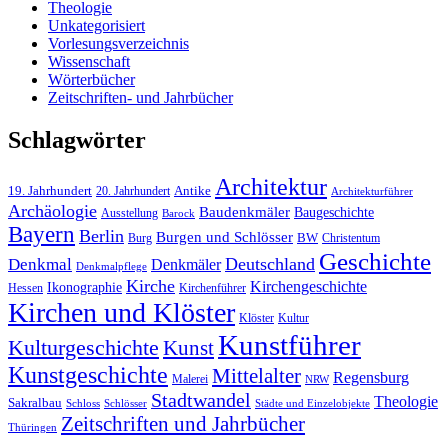
Theologie
Unkategorisiert
Vorlesungsverzeichnis
Wissenschaft
Wörterbücher
Zeitschriften- und Jahrbücher
Schlagwörter
Architektur
19. Jahrhundert
20. Jahrhundert
Antike
Architekturführer
Archäologie
Baudenkmäler
Baugeschichte
Ausstellung
Barock
Bayern
Berlin
Burgen und Schlösser
Burg
BW
Christentum
Geschichte
Deutschland
Denkmal
Denkmäler
Denkmalpflege
Kirche
Kirchengeschichte
Ikonographie
Hessen
Kirchenführer
Kirchen und Klöster
Kultur
Klöster
Kunstführer
Kulturgeschichte
Kunst
Kunstgeschichte
Mittelalter
Regensburg
Malerei
NRW
Stadtwandel
Theologie
Sakralbau
Schloss
Schlösser
Städte und Einzelobjekte
Zeitschriften und Jahrbücher
Thüringen