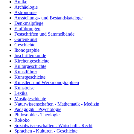
Antike
Archäologie
Astronomie
Ausstellungs- und Bestandskataloge
Denkmalpflege
Einführungen
Festschriften und Sammelbände
Gartenkunst
Geschichte
Ikonographie
Inschriftenkunde
Kirchengeschichte
Kulturgeschichte
Kunstführer
Kunstgeschichte
Künstler- und Werkmonographien
Kunstreise
Lexika
Musikgeschichte
Naturwissenschaften - Mathematik - Medizin
Pädagogik - Psychologie
Philosophie - Theologie
Rokoko
Sozialwissenschaften - Wirtschaft - Recht
Sprachen - Kulturen - Geschichte