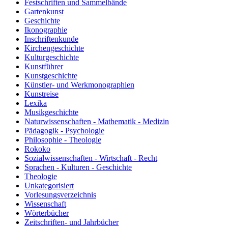
Festschriften und Sammelbände
Gartenkunst
Geschichte
Ikonographie
Inschriftenkunde
Kirchengeschichte
Kulturgeschichte
Kunstführer
Kunstgeschichte
Künstler- und Werkmonographien
Kunstreise
Lexika
Musikgeschichte
Naturwissenschaften - Mathematik - Medizin
Pädagogik - Psychologie
Philosophie - Theologie
Rokoko
Sozialwissenschaften - Wirtschaft - Recht
Sprachen - Kulturen - Geschichte
Theologie
Unkategorisiert
Vorlesungsverzeichnis
Wissenschaft
Wörterbücher
Zeitschriften- und Jahrbücher