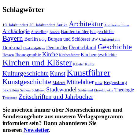
Schlagwörter
Architektur
19. Jahrhundert
20. Jahrhundert
Antike
Architekturführer
Archäologie
Baudenkmäler
Baugeschichte
Ausstellung
Barock
Bayern
Berlin
Burgen und Schlösser
BW
Burg
Christentum
Geschichte
Deutschland
Denkmal
Denkmäler
Denkmalpflege
Kirche
Kirchengeschichte
Ikonographie
Hessen
Kirchenführer
Kirchen und Klöster
Kultur
Klöster
Kunstführer
Kulturgeschichte
Kunst
Kunstgeschichte
Mittelalter
Regensburg
Malerei
NRW
Stadtwandel
Theologie
Sakralbau
Schloss
Schlösser
Städte und Einzelobjekte
Zeitschriften und Jahrbücher
Thüringen
Sie möchten immer über Neuerscheinungen und
Sonderangebote aus unserem Verlagsprogramm
informiert sein? Dann abonnieren Sie
unseren
Newsletter
.