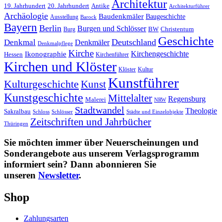
Architektur
19. Jahrhundert
20. Jahrhundert
Antike
Architekturführer
Archäologie
Baudenkmäler
Baugeschichte
Ausstellung
Barock
Bayern
Berlin
Burgen und Schlösser
BW
Burg
Christentum
Geschichte
Deutschland
Denkmal
Denkmäler
Denkmalpflege
Kirche
Kirchengeschichte
Ikonographie
Hessen
Kirchenführer
Kirchen und Klöster
Kultur
Klöster
Kunstführer
Kulturgeschichte
Kunst
Kunstgeschichte
Mittelalter
Regensburg
Malerei
NRW
Stadtwandel
Theologie
Sakralbau
Schloss
Schlösser
Städte und Einzelobjekte
Zeitschriften und Jahrbücher
Thüringen
Sie möchten immer über Neuerscheinungen und
Sonderangebote aus unserem Verlagsprogramm
informiert sein? Dann abonnieren Sie
unseren
Newsletter
.
Shop
Zahlungsarten