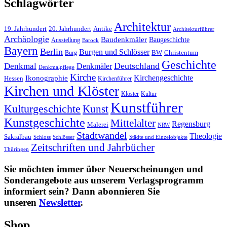
Schlagwörter
Architektur
19. Jahrhundert
20. Jahrhundert
Antike
Architekturführer
Archäologie
Baudenkmäler
Baugeschichte
Ausstellung
Barock
Bayern
Berlin
Burgen und Schlösser
BW
Burg
Christentum
Geschichte
Deutschland
Denkmal
Denkmäler
Denkmalpflege
Kirche
Kirchengeschichte
Ikonographie
Hessen
Kirchenführer
Kirchen und Klöster
Kultur
Klöster
Kunstführer
Kulturgeschichte
Kunst
Kunstgeschichte
Mittelalter
Regensburg
Malerei
NRW
Stadtwandel
Theologie
Sakralbau
Schloss
Schlösser
Städte und Einzelobjekte
Zeitschriften und Jahrbücher
Thüringen
Sie möchten immer über Neuerscheinungen und
Sonderangebote aus unserem Verlagsprogramm
informiert sein? Dann abonnieren Sie
unseren
Newsletter
.
Shop