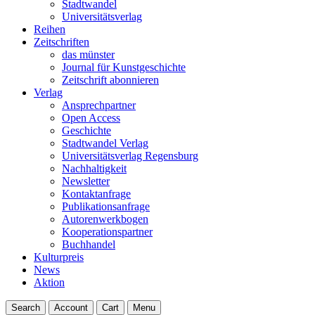
Stadtwandel
Universitätsverlag
Reihen
Zeitschriften
das münster
Journal für Kunstgeschichte
Zeitschrift abonnieren
Verlag
Ansprechpartner
Open Access
Geschichte
Stadtwandel Verlag
Universitätsverlag Regensburg
Nachhaltigkeit
Newsletter
Kontaktanfrage
Publikationsanfrage
Autorenwerkbogen
Kooperationspartner
Buchhandel
Kulturpreis
News
Aktion
Search
Account
Cart
Menu