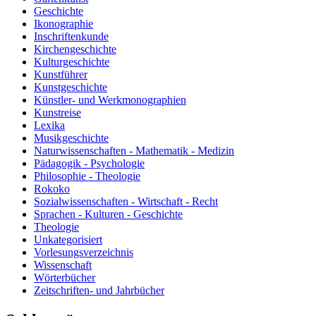
Geschichte
Ikonographie
Inschriftenkunde
Kirchengeschichte
Kulturgeschichte
Kunstführer
Kunstgeschichte
Künstler- und Werkmonographien
Kunstreise
Lexika
Musikgeschichte
Naturwissenschaften - Mathematik - Medizin
Pädagogik - Psychologie
Philosophie - Theologie
Rokoko
Sozialwissenschaften - Wirtschaft - Recht
Sprachen - Kulturen - Geschichte
Theologie
Unkategorisiert
Vorlesungsverzeichnis
Wissenschaft
Wörterbücher
Zeitschriften- und Jahrbücher