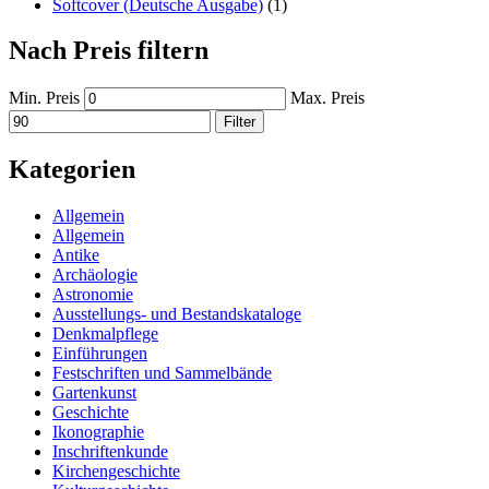
Softcover (Deutsche Ausgabe)
(1)
Nach Preis filtern
Min. Preis
Max. Preis
Filter
Kategorien
Allgemein
Allgemein
Antike
Archäologie
Astronomie
Ausstellungs- und Bestandskataloge
Denkmalpflege
Einführungen
Festschriften und Sammelbände
Gartenkunst
Geschichte
Ikonographie
Inschriftenkunde
Kirchengeschichte