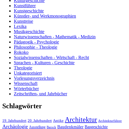
Kulturgeschichte
Kunstführer
Kunstgeschichte
Künstler- und Werkmonographien
Kunstreise
Lexika
Musikgeschichte
Naturwissenschaften - Mathematik - Medizin
Pädagogik - Psychologie
Philosophie - Theologie
Rokoko
Sozialwissenschaften - Wirtschaft - Recht
Sprachen - Kulturen - Geschichte
Theologie
Unkategorisiert
Vorlesungsverzeichnis
Wissenschaft
Wörterbücher
Zeitschriften- und Jahrbücher
Schlagwörter
Architektur
19. Jahrhundert
20. Jahrhundert
Antike
Architekturführer
Archäologie
Baudenkmäler
Baugeschichte
Ausstellung
Barock