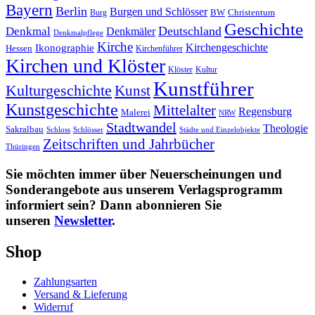
Bayern
Berlin
Burgen und Schlösser
BW
Burg
Christentum
Geschichte
Deutschland
Denkmal
Denkmäler
Denkmalpflege
Kirche
Kirchengeschichte
Ikonographie
Hessen
Kirchenführer
Kirchen und Klöster
Kultur
Klöster
Kunstführer
Kulturgeschichte
Kunst
Kunstgeschichte
Mittelalter
Regensburg
Malerei
NRW
Stadtwandel
Theologie
Sakralbau
Schloss
Schlösser
Städte und Einzelobjekte
Zeitschriften und Jahrbücher
Thüringen
Sie möchten immer über Neuerscheinungen und
Sonderangebote aus unserem Verlagsprogramm
informiert sein? Dann abonnieren Sie
unseren
Newsletter
.
Shop
Zahlungsarten
Versand & Lieferung
Widerruf