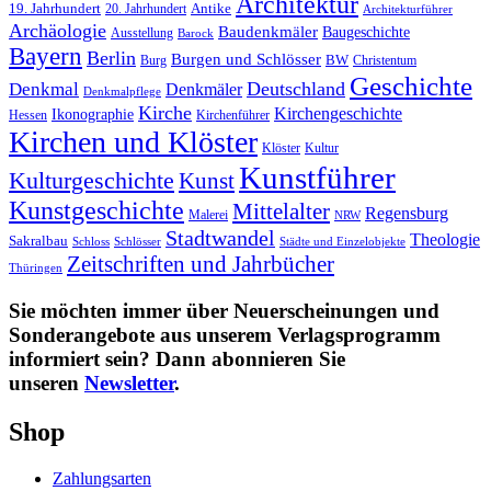
Architektur
19. Jahrhundert
20. Jahrhundert
Antike
Architekturführer
Archäologie
Baudenkmäler
Baugeschichte
Ausstellung
Barock
Bayern
Berlin
Burgen und Schlösser
Burg
BW
Christentum
Geschichte
Deutschland
Denkmal
Denkmäler
Denkmalpflege
Kirche
Kirchengeschichte
Ikonographie
Hessen
Kirchenführer
Kirchen und Klöster
Kultur
Klöster
Kunstführer
Kulturgeschichte
Kunst
Kunstgeschichte
Mittelalter
Regensburg
Malerei
NRW
Stadtwandel
Theologie
Sakralbau
Schloss
Schlösser
Städte und Einzelobjekte
Zeitschriften und Jahrbücher
Thüringen
Sie möchten immer über Neuerscheinungen und
Sonderangebote aus unserem Verlagsprogramm
informiert sein? Dann abonnieren Sie
unseren
Newsletter
.
Shop
Zahlungsarten