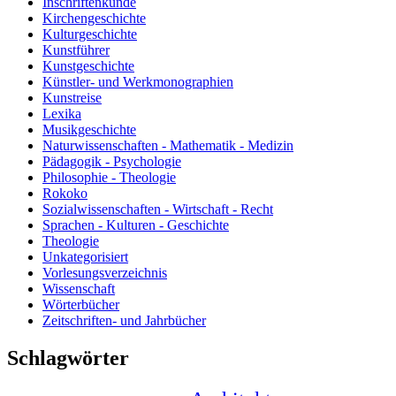
Inschriftenkunde
Kirchengeschichte
Kulturgeschichte
Kunstführer
Kunstgeschichte
Künstler- und Werkmonographien
Kunstreise
Lexika
Musikgeschichte
Naturwissenschaften - Mathematik - Medizin
Pädagogik - Psychologie
Philosophie - Theologie
Rokoko
Sozialwissenschaften - Wirtschaft - Recht
Sprachen - Kulturen - Geschichte
Theologie
Unkategorisiert
Vorlesungsverzeichnis
Wissenschaft
Wörterbücher
Zeitschriften- und Jahrbücher
Schlagwörter