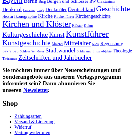
Bayern
Berlin
Burgen und Schlösser
Burg
BW
Christentum
Geschichte
Deutschland
Denkmal
Denkmäler
Denkmalpflege
Kirche
Kirchengeschichte
Ikonographie
Hessen
Kirchenführer
Kirchen und Klöster
Kultur
Klöster
Kunstführer
Kulturgeschichte
Kunst
Kunstgeschichte
Mittelalter
Regensburg
Malerei
NRW
Stadtwandel
Theologie
Sakralbau
Schloss
Schlösser
Städte und Einzelobjekte
Zeitschriften und Jahrbücher
Thüringen
Sie möchten immer über Neuerscheinungen und
Sonderangebote aus unserem Verlagsprogramm
informiert sein? Dann abonnieren Sie
unseren
Newsletter
.
Shop
Zahlungsarten
Versand & Lieferung
Widerruf
Vertrag widerrufen