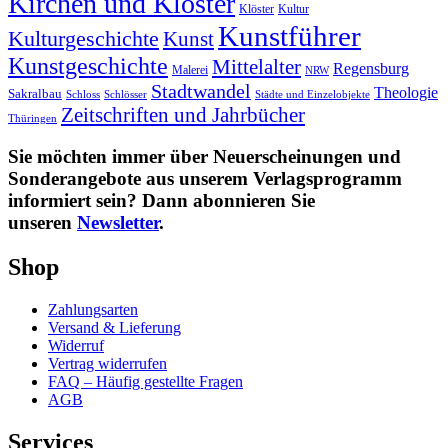
Kirchen und Klöster
Kultur
Klöster
Kunstführer
Kulturgeschichte
Kunst
Kunstgeschichte
Mittelalter
Regensburg
Malerei
NRW
Stadtwandel
Theologie
Sakralbau
Schloss
Schlösser
Städte und Einzelobjekte
Zeitschriften und Jahrbücher
Thüringen
Sie möchten immer über Neuerscheinungen und
Sonderangebote aus unserem Verlagsprogramm
informiert sein? Dann abonnieren Sie
unseren
Newsletter
.
Shop
Zahlungsarten
Versand & Lieferung
Widerruf
Vertrag widerrufen
FAQ – Häufig gestellte Fragen
AGB
Services