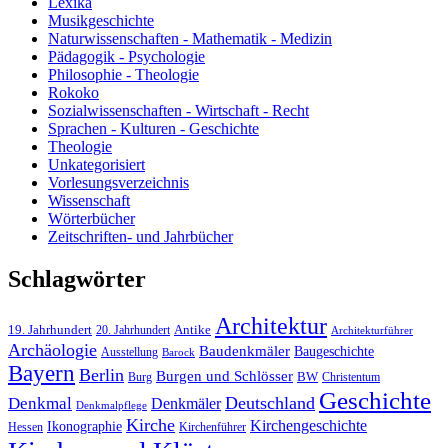
Lexika
Musikgeschichte
Naturwissenschaften - Mathematik - Medizin
Pädagogik - Psychologie
Philosophie - Theologie
Rokoko
Sozialwissenschaften - Wirtschaft - Recht
Sprachen - Kulturen - Geschichte
Theologie
Unkategorisiert
Vorlesungsverzeichnis
Wissenschaft
Wörterbücher
Zeitschriften- und Jahrbücher
Schlagwörter
Architektur
19. Jahrhundert
20. Jahrhundert
Antike
Architekturführer
Archäologie
Baudenkmäler
Baugeschichte
Ausstellung
Barock
Bayern
Berlin
Burgen und Schlösser
Burg
BW
Christentum
Geschichte
Deutschland
Denkmal
Denkmäler
Denkmalpflege
Kirche
Kirchengeschichte
Ikonographie
Hessen
Kirchenführer