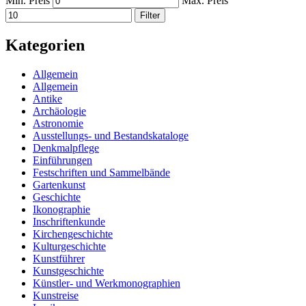
Min. Preis
Max. Preis
Filter
Kategorien
Allgemein
Allgemein
Antike
Archäologie
Astronomie
Ausstellungs- und Bestandskataloge
Denkmalpflege
Einführungen
Festschriften und Sammelbände
Gartenkunst
Geschichte
Ikonographie
Inschriftenkunde
Kirchengeschichte
Kulturgeschichte
Kunstführer
Kunstgeschichte
Künstler- und Werkmonographien
Kunstreise