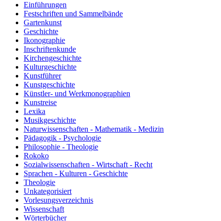
Einführungen
Festschriften und Sammelbände
Gartenkunst
Geschichte
Ikonographie
Inschriftenkunde
Kirchengeschichte
Kulturgeschichte
Kunstführer
Kunstgeschichte
Künstler- und Werkmonographien
Kunstreise
Lexika
Musikgeschichte
Naturwissenschaften - Mathematik - Medizin
Pädagogik - Psychologie
Philosophie - Theologie
Rokoko
Sozialwissenschaften - Wirtschaft - Recht
Sprachen - Kulturen - Geschichte
Theologie
Unkategorisiert
Vorlesungsverzeichnis
Wissenschaft
Wörterbücher