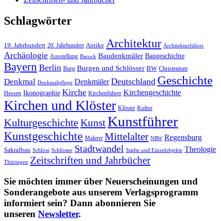
Schlagwörter
Architektur
19. Jahrhundert
20. Jahrhundert
Antike
Architekturführer
Archäologie
Baudenkmäler
Baugeschichte
Ausstellung
Barock
Bayern
Berlin
Burgen und Schlösser
Burg
BW
Christentum
Geschichte
Deutschland
Denkmal
Denkmäler
Denkmalpflege
Kirche
Kirchengeschichte
Ikonographie
Hessen
Kirchenführer
Kirchen und Klöster
Kultur
Klöster
Kunstführer
Kulturgeschichte
Kunst
Kunstgeschichte
Mittelalter
Regensburg
Malerei
NRW
Stadtwandel
Theologie
Sakralbau
Schloss
Schlösser
Städte und Einzelobjekte
Zeitschriften und Jahrbücher
Thüringen
Sie möchten immer über Neuerscheinungen und
Sonderangebote aus unserem Verlagsprogramm
informiert sein? Dann abonnieren Sie
unseren
Newsletter
.